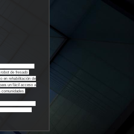
o es imprescindible
 robot de fresado
o en rehabilitación de
para un fácil acceso a
en comunidades.
 de fresado para la
es o reparación de