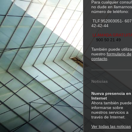
Para cualquier consul
no dude en llamarnos
número de teléfono:
TLF.952003051- 607
42-42-44
LLAMADA GRATUITA
900 50 21 49
También puede utiliza
nuestro
formulario de
contacto
.
Noticias
Nueva presencia en
Internet
Ahora también puede
informarse sobre
nuestros servicios a
través de Internet.
Ver todas las noticias