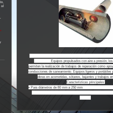
ta,
 al
-
-
r
En trabajos de rehabilitación de redes de saneamient
el uso de s
Equipos propulsados con aire a presión, los
permiten la realización de trabajos de reparación como apoy
conducciones de saneamiento. Equipos ligeros y portátiles 
obras en acometidas, sótanos, bajantes y trabajos 
Características principales:
istemas robotizados
• Para diámetros de 80 mm a 250 mm
preparación de la conducción, restitución de lateral
juntas.