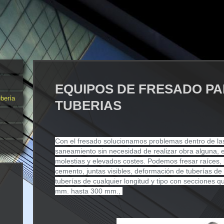
EQUIPOS DE FRESADO P
bería
TUBERIAS
Con el fresado solucionamos problemas dentro de la
saneamiento sin necesidad de realizar obra alguna, e
molestias y elevados costes. Podemos fresar raíces,
cemento, juntas visibles, deformación de tuberías de 
tuberías de cualquier longitud y tipo con secciones 
mm. hasta 300 mm.,