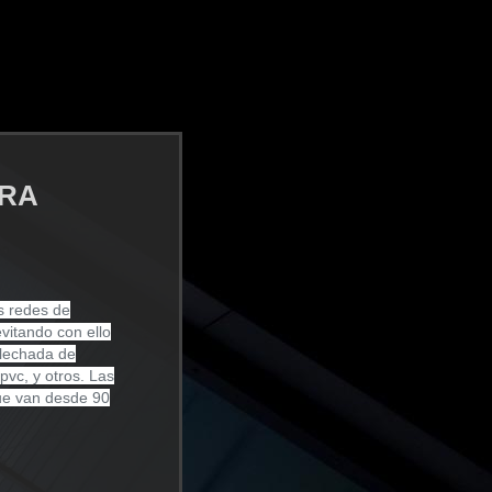
ARA
s redes de
vitando con ello
 lechada de
pvc, y otros. Las
que van desde 90